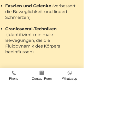
Faszien und Gelenke
(verbessert
die Beweglichkeit und lindert
Schmerzen)
Craniosacral-Techniken
(Identifiziert minimale
Bewegungen, die die
Fluiddynamik des Körpers
beeinflussen)
Der
Körper wird als Ganzes
behandelt
. Es können
Phone
Contact Form
Whatsapp
Empfehlungen zu Übungen,
Haltungsumschulung und
Lebensstil sowie zur
Ernährungsumstellung gegeben
werden.