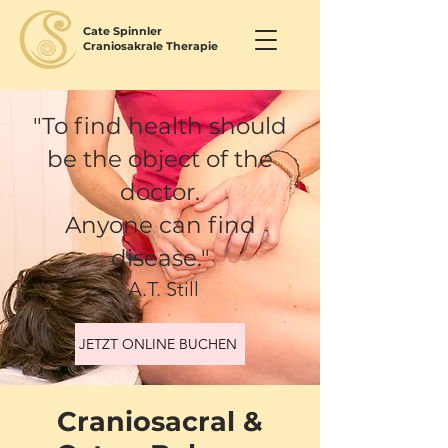
Cate Spinnler
Craniosakrale Therapie
"To find health should
be the object of the
doctor.
Anyone can find
disease."
- A.T. Still
JETZT ONLINE BUCHEN
Craniosacral &